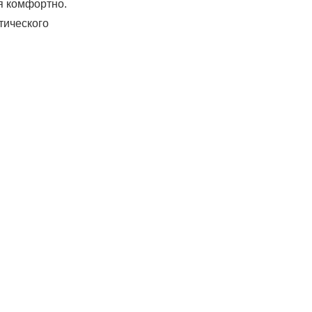
я комфортно.
тического