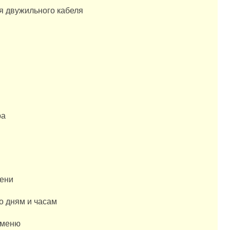
я двужильного кабеля
ра
мени
по дням и часам
 меню